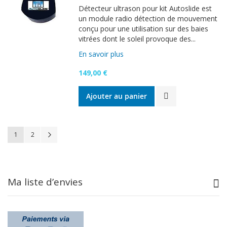
Détecteur ultrason pour kit Autoslide est
un module radio détection de mouvement
conçu pour une utilisation sur des baies
vitrées dont le soleil provoque des...
En savoir plus
149,00 €
Ajouter au panier
Page
Vous lisez actuellement la page
Page
Page
Suivant
1
2
Ma liste d’envies