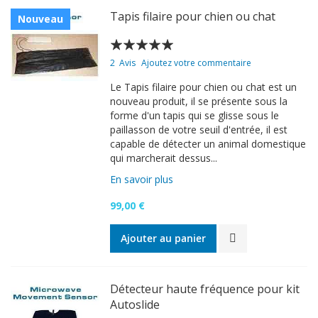
Tapis filaire pour chien ou chat
Nouveau
Évaluation:
95
100
% of
2
Avis
Ajoutez votre commentaire
Le Tapis filaire pour chien ou chat est un
nouveau produit, il se présente sous la
forme d'un tapis qui se glisse sous le
paillasson de votre seuil d'entrée, il est
capable de détecter un animal domestique
qui marcherait dessus...
En savoir plus
99,00 €
Ajouter au panier
Détecteur haute fréquence pour kit
Autoslide