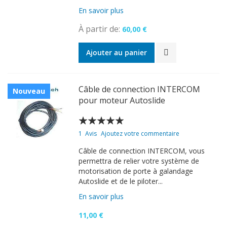
En savoir plus
À partir de
60,00 €
Ajouter au panier
Câble de connection INTERCOM
Nouveau
pour moteur Autoslide
Évaluation:
100
100
% of
1
Avis
Ajoutez votre commentaire
Câble de connection INTERCOM, vous
permettra de relier votre système de
motorisation de porte à galandage
Autoslide et de le piloter...
En savoir plus
11,00 €