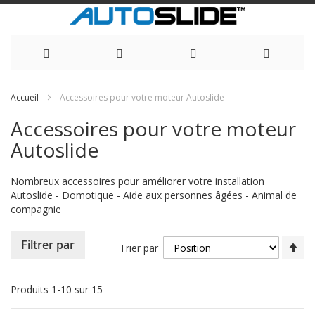
Allez
Accueil
Accessoires pour votre moteur Autoslide
au
Accessoires pour votre moteur
contenu
Autoslide
Nombreux accessoires pour améliorer votre installation
Autoslide - Domotique - Aide aux personnes âgées - Animal de
compagnie
Pa
Filtrer par
Trier par
or
dé
Produits
1
-
10
sur
15