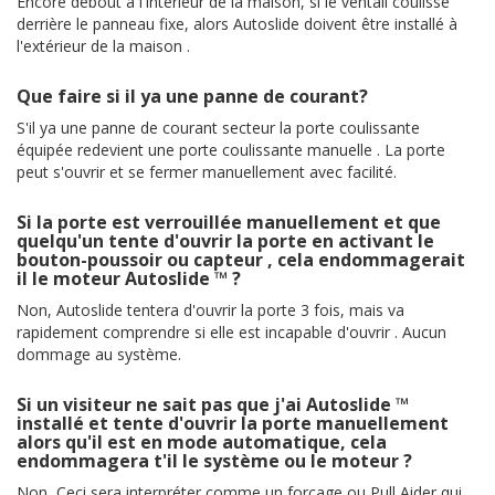
Encore debout à l'intérieur de la maison, si le ventail coulisse
derrière le panneau fixe, alors Autoslide doivent être installé à
l'extérieur de la maison .
Que faire si il ya une panne de courant?
S'il ya une panne de courant secteur la porte coulissante
équipée redevient une porte coulissante manuelle . La porte
peut s'ouvrir et se fermer manuellement avec facilité.
Si la porte est verrouillée manuellement et que
quelqu'un tente d'ouvrir la porte en activant le
bouton-poussoir ou capteur , cela endommagerait
il le moteur Autoslide ™ ?
Non, Autoslide tentera d'ouvrir la porte 3 fois, mais va
rapidement comprendre si elle est incapable d'ouvrir . Aucun
dommage au système.
Si un visiteur ne sait pas que j'ai Autoslide ™
installé et tente d'ouvrir la porte manuellement
alors qu'il est en mode automatique, cela
endommagera t'il le système ou le moteur ?
Non, Ceci sera interpréter comme un forçage ou Pull Aider qui