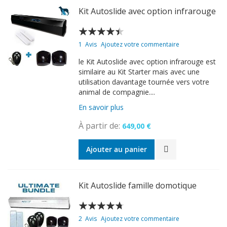
Kit Autoslide avec option infrarouge
Évaluation:
85
100
% of
1
Avis
Ajoutez votre commentaire
le Kit Autoslide avec option infrarouge est
similaire au Kit Starter mais avec une
utilisation davantage tournée vers votre
animal de compagnie....
En savoir plus
À partir de
649,00 €
Ajouter au panier
Kit Autoslide famille domotique
Évaluation:
90
100
% of
2
Avis
Ajoutez votre commentaire