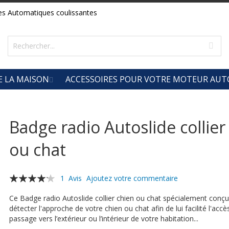
es Automatiques coulissantes
E LA MAISON
ACCESSOIRES POUR VOTRE MOTEUR AUT
Badge radio Autoslide collier
ou chat
Évaluation:
1
Avis
Ajoutez votre commentaire
80
100
% of
Ce Badge radio Autoslide collier chien ou chat spécialement conç
détecter l'approche de votre chien ou chat afin de lui facilité l'accès
passage vers l’extérieur ou l’intérieur de votre habitation...