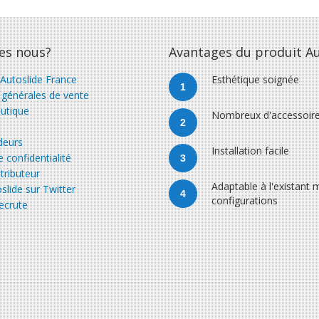
es nous?
Avantages du produit Au
 Autoslide France
Esthétique soignée
1
 générales de vente
utique
Nombreux d'accessoir
2
deurs
Installation facile
e confidentialité
3
tributeur
Adaptable à l'existant m
slide sur Twitter
4
configurations
ecrute