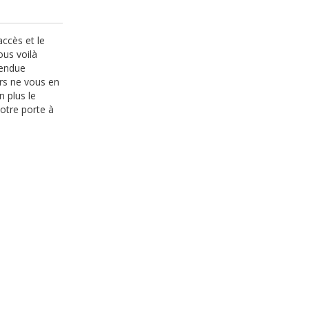
accès et le
ous voilà
vendue
rs ne vous en
n plus le
otre porte à