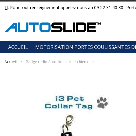
Allez
. Pour tout renseignement appelez nous au 09 52 31 40 30
Port
au
contenu
ACCUEIL
MOTORISATION PORTES COULISSANTES D
Accueil
Badge radio Autoslide collier chien ou chat
Skip
to
the
end
of
the
images
gallery