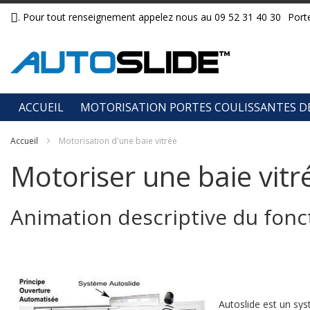
Allez
. Pour tout renseignement appelez nous au 09 52 31 40 30
Port
au
contenu
ACCUEIL
MOTORISATION PORTES COULISSANTES D
Accueil
Motorisation d'une baie vitrée
Motoriser une baie vit
Animation descriptive du fon
Autoslide est un sy