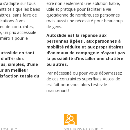
i s'adapte sur tous
être non seulement une solution fiable,
nts tels que les baies
utile et pratique pour faciliter la vie
nêtres, sans faire de
quotidienne de nombreuses personnes
ications à vos
mais aussi une nécessité pour beaucoup
eu de contraintes,
de gens.
e, un prix accessible
Autoslide est la réponse aux
uméro 1 pour le
personnes âgées , aux personnes à
mobilité réduite et aux propriétaires
utoslide
en tant
d'animaux de compagnie n'ayant pas
 d'offrir des
la possibilité d'installer une chatière
us, simples, d'une
ou autres.
ur un meilleur
Par nécessité ou pour vous débarrassez
isfaction totale du
de ces contraintes superflues Autoslide
est fait pour vous alors testez le
maintenant!.
UTOSLIDE ™
SOLUTIONS AUTOSLIDE ™