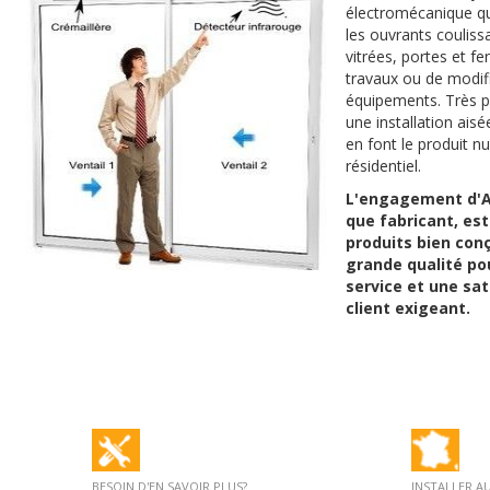
électromécanique qu
les ouvrants coulissa
vitrées, portes et fe
travaux ou de modif
équipements. Très p
une installation aisé
en font le produit n
résidentiel.
L'engagement d'A
que fabricant,
est
produits bien conç
grande qualité po
service et une sat
client exigeant.
BESOIN D'EN SAVOIR PLUS?
INSTALLER A