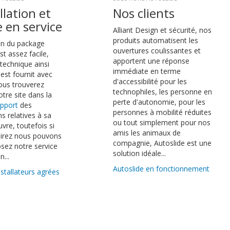
llation et
Nos clients
e en service
Alliant Design et sécurité, nos
produits automatisent les
ion du package
ouvertures coulissantes et
st assez facile,
apportent une réponse
technique ainsi
immédiate en terme
est fournit avec
d'accessibilité pour les
vous trouverez
technophiles, les personne en
otre site dans la
perte d'autonomie, pour les
pport
des
personnes à mobilité réduites
s relatives à sa
ou tout simplement pour nos
vre, toutefois si
amis les animaux de
sirez nous pouvons
compagnie, Autoslide est une
sez notre service
solution idéale...
n...
Autoslide en fonctionnement
nstallateurs agrées