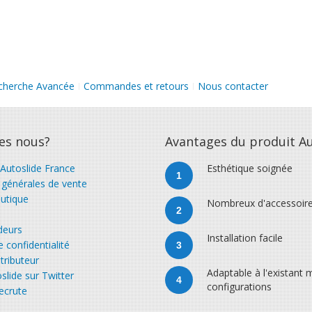
cherche Avancée
Commandes et retours
Nous contacter
es nous?
Avantages du produit Au
 Autoslide France
Esthétique soignée
1
 générales de vente
utique
Nombreux d'accessoir
2
deurs
Installation facile
e confidentialité
3
tributeur
Adaptable à l'existant m
slide sur Twitter
4
configurations
ecrute