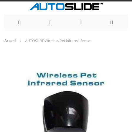
Allez
Accueil
AUTOSLIDE Wireless Pet Infrared Sensor
au
Skip
to
contenu
the
end
of
the
images
gallery